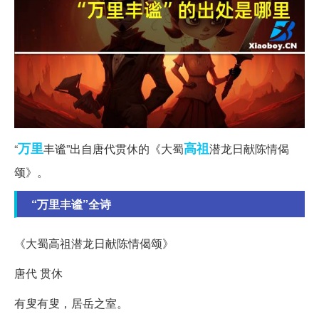
万里
高祖
“
丰谧”出自唐代贯休的《大蜀
潜龙日献陈情偈
颂》。
“万里丰谧”全诗
《大蜀高祖潜龙日献陈情偈颂》
唐代 贯休
有叟有叟，居岳之室。