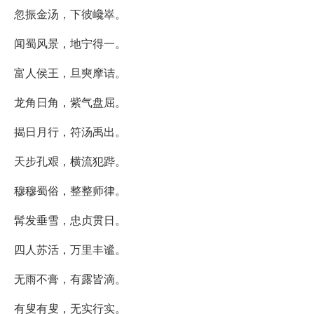
忽振金汤，下彼巉崒。
闻蜀风景，地宁得一。
富人侯王，旦奭摩诘。
龙角日角，紫气盘屈。
揭日月行，符汤禹出。
天步孔艰，横流犯跸。
穆穆蜀俗，整整师律。
髯发垂雪，忠贞贯日。
四人苏活，万里丰谧。
无雨不膏，有露皆滴。
有叟有叟，无实行实。