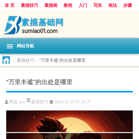
首 页
素描技巧
素描画
教程
入门
写实
画法
步骤
基础
超写实
技能大全
网站导航
>
素描技巧
>
“万里丰谧”的出处是哪里
“万里丰谧”的出处是哪里
素描技巧
网友:
jzw
2024-11-19 02:58:37