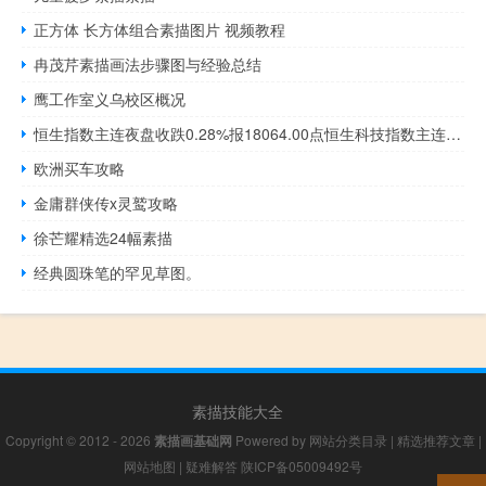
正方体 长方体组合素描图片 视频教程
冉茂芹素描画法步骤图与经验总结
鹰工作室义乌校区概况
恒生指数主连夜盘收跌0.28%报18064.00点恒生科技指数主连夜盘收跌0.37%报4077.00点
欧洲买车攻略
金庸群侠传x灵鹫攻略
徐芒耀精选24幅素描
经典圆珠笔的罕见草图。
素描技能大全
Copyright © 2012 - 2026
素描画基础网
Powered by
网站分类目录
|
精选推荐文章
|
网站地图
|
疑难解答
陕ICP备05009492号