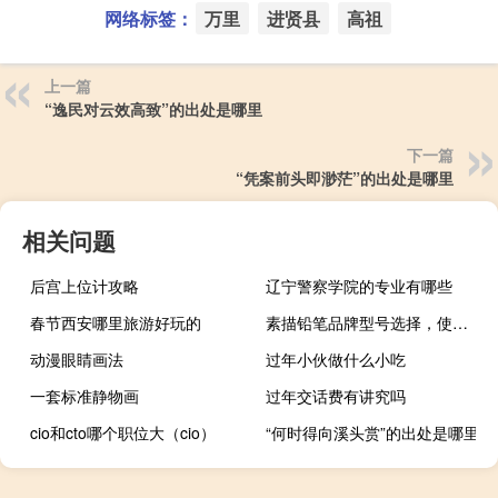
网络标签：
万里
进贤县
高祖
上一篇
“逸民对云效高致”的出处是哪里
下一篇
“凭案前头即渺茫”的出处是哪里
相关问题
后宫上位计攻略
辽宁警察学院的专业有哪些
春节西安哪里旅游好玩的
素描铅笔品牌型号选择，使用方法教程介绍
动漫眼睛画法
过年小伙做什么小吃
一套标准静物画
过年交话费有讲究吗
cio和cto哪个职位大（cio）
“何时得向溪头赏”的出处是哪里