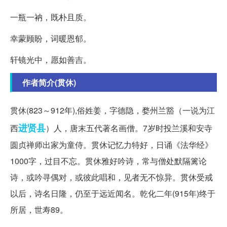
一瓶一衲，既朴且质。
幸蒙顾盼，词暖恩郁。
轩镜光中，愿如善吉。
作者简介(贯休)
贯休(823～912年),俗姓姜，字德隐，婺州兰豁（一说为江
进贤县
西
）人，唐末五代著名画僧。7岁时投兰溪和安寺
圆贞禅师出家为童侍。贯休记忆力特好，日诵《法华经》
1000字，过目不忘。贯休雅好吟诗，常与僧处默隔篱论
诗，或吟寻偶对，或彼此唱和，见者无不惊异。贯休受戒
以后，诗名日隆，仍至于远近闻名。乾化二年(915年)终于
所居，世寿89。