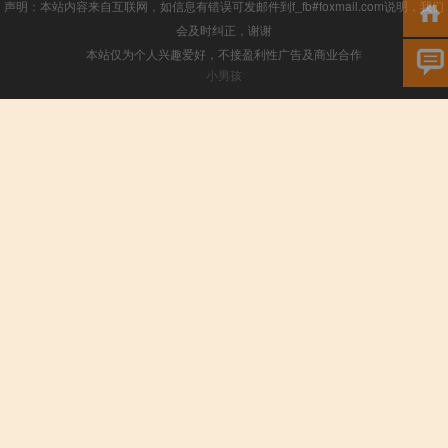
声明：本站内容来自互联网，如信息有错误可发邮件到f_fb#foxmail.com说明，我们
会及时纠正，谢谢
本站仅为个人兴趣爱好，不接盈利性广告及商业合作
小男孩