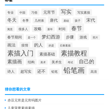
写实
元宵节
写实素描
专业
中国
习俗
冬天
宋代
唐代
冬季
几何体
孩子
基础
春节
攻略
时间
很多人
寓意
新年
梦幻西游
步骤
春节期间
游戏
是一个
照片
的人
画法
疫情
石膏素描
的是
素描入门
素描教程
素描基础
自己的
素描画
结构
美术生
考试
美术
铅笔画
还不
超写实
诗人
高清
铅笔
猜你想看的文章
赤豆元宵是元宵吗图片
儿童菠萝素描素描