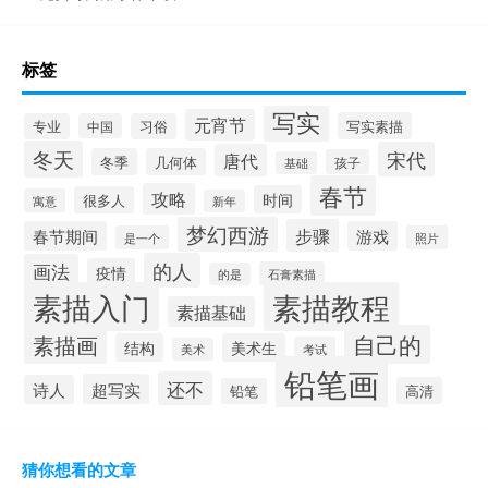
标签
写实
元宵节
写实素描
专业
中国
习俗
冬天
宋代
唐代
冬季
几何体
孩子
基础
春节
攻略
时间
很多人
寓意
新年
梦幻西游
步骤
春节期间
游戏
是一个
照片
的人
画法
疫情
石膏素描
的是
素描入门
素描教程
素描基础
自己的
素描画
结构
美术生
考试
美术
铅笔画
还不
超写实
诗人
高清
铅笔
猜你想看的文章