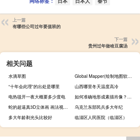
网络标签：
日本
日本人
春节
上一篇
有哪些公司过年要值班的
下一篇
贵州过年做啥豆腐汤
相关问题
水滴草图
Global Mapper(绘制地图软件) V16.2 官方最新版（Global Mapper(绘制地图软件) V16.2 官方最新版功能简介）
“十年会此理”的出处是哪里
山西哪里冬天温度高冷
电热毯开一夜大概要多少度电
如何准确地形成素描肖像？初学者画头像的步骤
蛇的超逼真3D立体画 画法视频教程
乌克兰东部民兵多大年纪
多大年龄剃光头比较好
临淄区人民医院（临淄区）