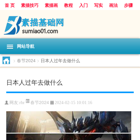
首 页
素描技巧
素描画
教程
入门
写实
画法
步骤
基础
超写实
技能大全
网站导航
>
春节2024
>
日本人过年去做什么
日本人过年去做什么
春节2024
网友:
rbr
2024-02-15 10:01:16