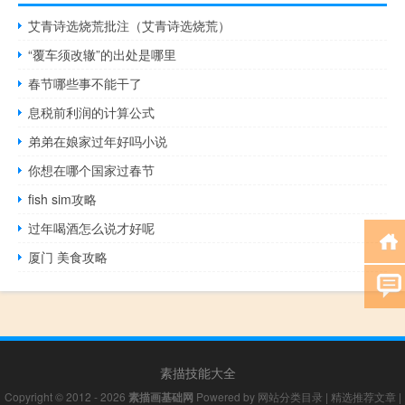
艾青诗选烧荒批注（艾青诗选烧荒）
“覆车须改辙”的出处是哪里
春节哪些事不能干了
息税前利润的计算公式
弟弟在娘家过年好吗小说
你想在哪个国家过春节
fish sim攻略
过年喝酒怎么说才好呢
厦门 美食攻略
素描技能大全
Copyright © 2012 - 2026
素描画基础网
Powered by
网站分类目录
|
精选推荐文章
|