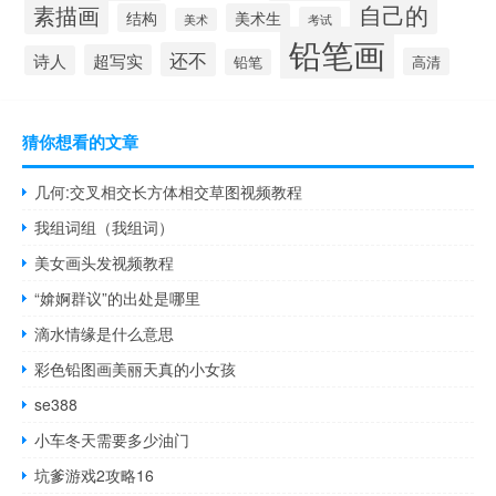
自己的
素描画
结构
美术生
考试
美术
铅笔画
还不
超写实
诗人
高清
铅笔
猜你想看的文章
几何:交叉相交长方体相交草图视频教程
我组词组（我组词）
美女画头发视频教程
“媕婀群议”的出处是哪里
滴水情缘是什么意思
彩色铅图画美丽天真的小女孩
se388
小车冬天需要多少油门
坑爹游戏2攻略16