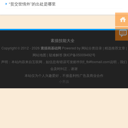
“贫交世情外”的出处是哪里
素描技能大全
Copyright © 2012 - 2026
素描画基础网
Powered by
网站分类目录
|
精选推荐文章
|
网站地图
|
疑难解答
陕ICP备05009492号
声明：本站内容来自互联网，如信息有错误可发邮件到f_fb#foxmail.com说明，我们
会及时纠正，谢谢
本站仅为个人兴趣爱好，不接盈利性广告及商业合作
小男孩