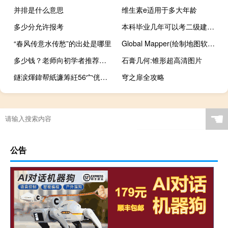
并排是什么意思
维生素e适用于多大年龄
多少分允许报考
本科毕业几年可以考二级建造师
“春风传意水传愁”的出处是哪里
Global Mapper(绘制地图软件) V16.2 官方最新版（Global Mapper(绘制地图软件) V16.2 官方最新版功能简介）
多少钱？老师向初学者推荐了一套素描集！
石膏几何:锥形超高清图片
鐩涙煇鍏帮紙濂筹紝56宀侊級锛岃琛屾斂澶勭綒锛?, 到底什么情况嘞
穹之扉全攻略
☚
公告