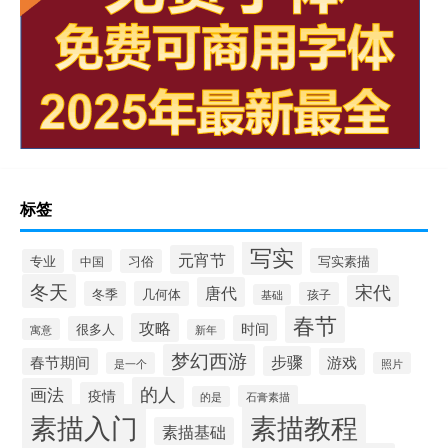
标签
写实
元宵节
写实素描
专业
中国
习俗
冬天
宋代
唐代
冬季
几何体
孩子
基础
春节
攻略
时间
很多人
寓意
新年
梦幻西游
步骤
春节期间
游戏
是一个
照片
的人
画法
疫情
石膏素描
的是
素描入门
素描教程
素描基础