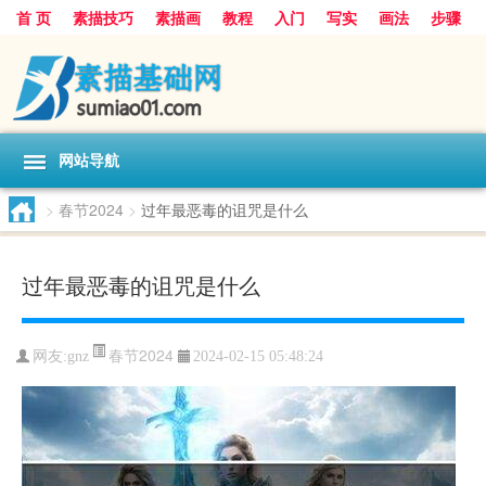
首 页
素描技巧
素描画
教程
入门
写实
画法
步骤
基础
超写实
技能大全
网站导航
>
春节2024
>
过年最恶毒的诅咒是什么
过年最恶毒的诅咒是什么
春节2024
网友:
gnz
2024-02-15 05:48:24