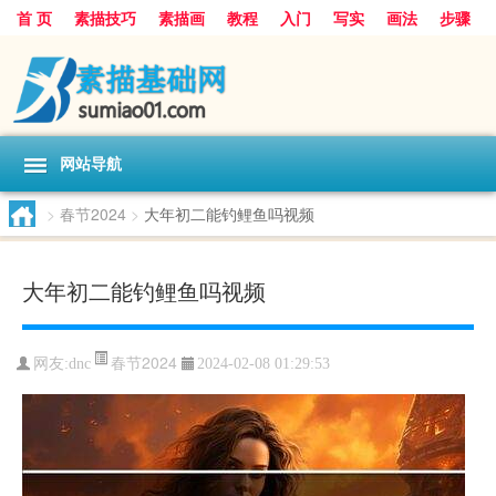
首 页
素描技巧
素描画
教程
入门
写实
画法
步骤
基础
超写实
技能大全
网站导航
>
春节2024
>
大年初二能钓鲤鱼吗视频
大年初二能钓鲤鱼吗视频
春节2024
网友:
dnc
2024-02-08 01:29:53