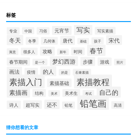
标签
写实
元宵节
写实素描
专业
中国
习俗
冬天
宋代
唐代
冬季
几何体
孩子
基础
春节
攻略
时间
很多人
寓意
新年
梦幻西游
步骤
春节期间
游戏
是一个
照片
的人
画法
疫情
石膏素描
的是
素描入门
素描教程
素描基础
自己的
素描画
结构
美术生
考试
美术
铅笔画
还不
超写实
诗人
高清
铅笔
猜你想看的文章