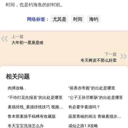
时间，也是钓海鱼的好时机。
网络标签：
尤其是
时间
海钓
上一篇
大年初一星座是啥
下一篇
冬天树皮不那么好卖
相关问题
肉搏攻略 .
“爇香赤帝殿”的出处是哪里
“不待灯花先报喜”的出处是哪里
“公子王孙尽断肠”的出处是哪里
素描排线_素描排线技巧 视频教程
有必要学素描吗？
鲁本斯素描手稿稀有收藏版
蔬菜青椒的画法 青椒素描步骤详细教程
冬天宝宝洗澡怎么办
成仙之路1.9攻略