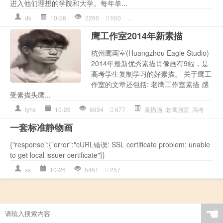
进入他们理想的学院和大学。每年单...
dk
10-26
2260
550
单考
,
校考
,
素描画
,
统考
,
艺考
,
鹰工作室2014年新素描
杭州鹰画室(Huangzhou Eagle Studio)
2014年最新优秀素描肖像画有9幅，是
高考学生复制学习的好素描。 关于鹰工
作室的文章还包括: 老鹰工作室素描 感
受素描头鹰...
lyhs
10-26
6934
677
素描画
,
老鹰画室
,
高考
一套标准静物画
{"response":{"error":"cURL错误: SSL certificate problem: unable
to get local issuer certificate"}}
xs
10-26
5451
257
写实
,
素描画
,
视频教程
,
静物素
☚