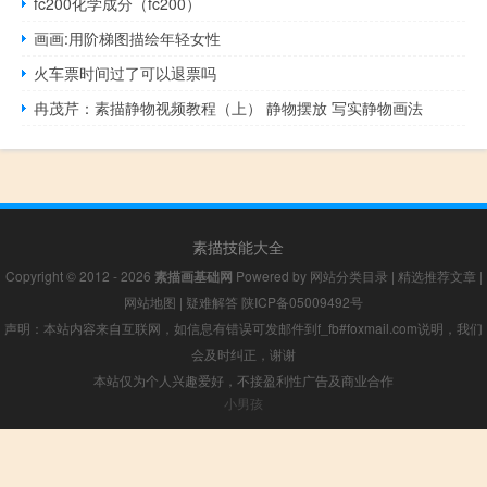
fc200化学成分（fc200）
画画:用阶梯图描绘年轻女性
火车票时间过了可以退票吗
冉茂芹：素描静物视频教程（上） 静物摆放 写实静物画法
素描技能大全
Copyright © 2012 - 2026
素描画基础网
Powered by
网站分类目录
|
精选推荐文章
|
网站地图
|
疑难解答
陕ICP备05009492号
声明：本站内容来自互联网，如信息有错误可发邮件到f_fb#foxmail.com说明，我们
会及时纠正，谢谢
本站仅为个人兴趣爱好，不接盈利性广告及商业合作
小男孩