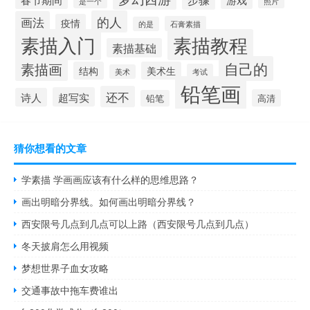
是一个
照片
的人
画法
疫情
石膏素描
的是
素描入门
素描教程
素描基础
自己的
素描画
结构
美术生
考试
美术
铅笔画
还不
超写实
诗人
高清
铅笔
猜你想看的文章
学素描 学画画应该有什么样的思维思路？
画出明暗分界线。如何画出明暗分界线？
西安限号几点到几点可以上路（西安限号几点到几点）
冬天披肩怎么用视频
梦想世界子血女攻略
交通事故中拖车费谁出