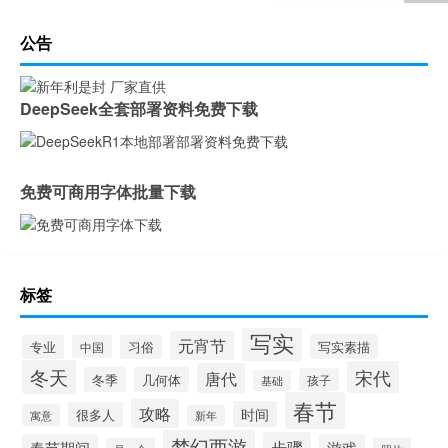
公告
DeepSeek全套部署资料免费下载
免费可商用字体批量下载
标签
写实
元宵节
写实素描
专业
中国
习俗
冬天
宋代
唐代
冬季
几何体
孩子
基础
春节
攻略
时间
很多人
寓意
新年
梦幻西游
步骤
春节期间
游戏